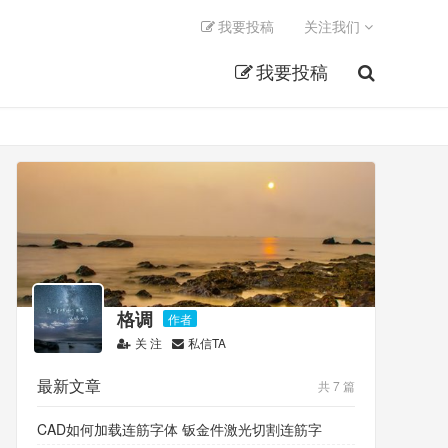
我要投稿
关注我们
我要投稿
格调
作者
关 注
私信TA
最新文章
共 7 篇
CAD如何加载连筋字体 钣金件激光切割连筋字