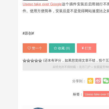
Useso take over Google
这个插件安装后启用就行不
件。使用方便简单，安装后是不是觉得网站速度比之
#原创#
赞一个
收藏 (
0
)
打赏
(还未有评分，如果您觉得文章不错，投个五
未经允许不得转载：
北方门户
»
全面提升Wo
分享到：
标签：
Useso take over 