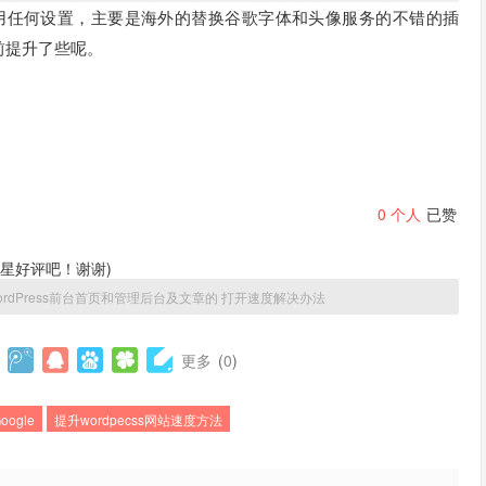
用任何设置，主要是海外的替换谷歌字体和头像服务的不错的插
前提升了些呢。
0
个人
已赞
星好评吧！谢谢)
rdPress前台首页和管理后台及文章的 打开速度解决办法
更多
(
0
)
Google
提升wordpecss网站速度方法