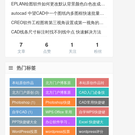
EPLAN绘图软件如何更改默认背景颜色白色改成黑色
autocad 中望CAD中一个图纸内多图框快速批量转PDF并打印出图的方法
CREO软件工程图将第三视角设置成第一视角的方法
CAD线条尺寸标注时找不到线中点 快速解决方法
7
6
1
1
文章
点赞
关注
粉丝
热门标签
本站原创作品
北方门户博客原
本站原创作品转
(19)
创作品，未经允
载请注明文章链
北方门户原创 (3)
北方门户博客原
CAD入门必备技
许不得转载，转
接 (4)
创作品 (2)
能 (1)
Photoshop (1)
Photoshop快捷
CAD常用快捷键
载需注明文章链
键大全 (1)
大全 (1)
自学CAD (1)
WPS Office 常用
自学WPS快捷键
接 (4)
快捷键 (1)
(1)
PPT快捷键大全
办公软件学习，
Excel 快捷键大
(1)
PPT快速入门 (1)
全，Excel快速入
WordPress投票
wordpress投票
wordpress评分