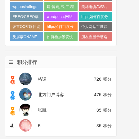
门 (1)
(1)
评分插件 (1)
插件 (1)
wp-postratings
建 筑 电 气 工 程
美标电缆AWG，
(1)
施 工 质 量 验 收
AWG和国标对照
PREO/CREO草
wordpecss网站
https如何百度分
规 范 (1)
表，美国电缆标
绘模式下常用快
发布文章时提示
享支持https，
设置QQ互联回调
https如何百度分
个人网站百度联
准 (1)
捷键 (1)
不是合法JSON
wordpress百度
地址 (1)
享支持https，百
盟http以及https
反屏蔽CNAME
如何叁加景安快
朋友圈显示缩略
响应 (1)
分享，KV吧
度分享 (1)
(1)
接入方式设置方
云服务器 上云HI
图片解决办法 (1)
WordPress部署
法 (1)
购季活动 (1)
积分排行
https如何支持百
度分享 (1)
格调
720
积分
北方门户博客
475
积分
张凯
35
积分
4.
K
35
积分